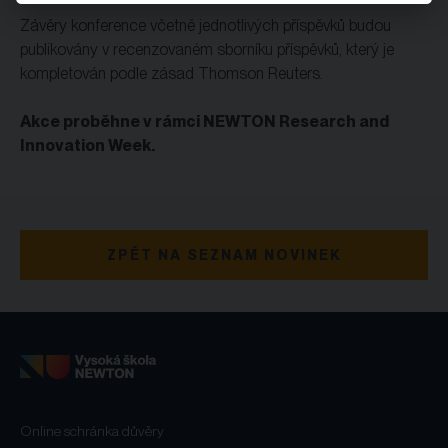
Závěry konference včetně jednotlivých příspěvků budou
publikovány v recenzovaném sborníku příspěvků, který je
kompletován podle zásad Thomson Reuters.
Akce proběhne v rámci NEWTON Research and
Innovation Week.
ZPĚT NA SEZNAM NOVINEK
Online schránka důvěry